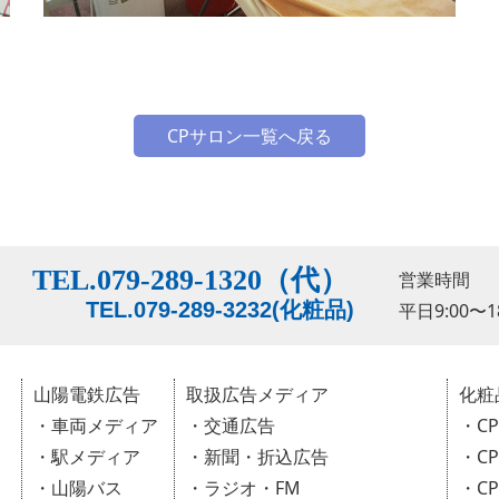
CPサロン一覧へ戻る
TEL.079-289-1320（代）
営業時間
TEL.079-289-3232(化粧品)
平日9:00〜18
山陽電鉄広告
取扱広告メディア
化粧
・車両メディア
・交通広告
・C
・駅メディア
・新聞・折込広告
・C
・山陽バス
・ラジオ・FM
・C