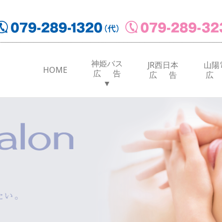
神姫バス
JR西日本
山陽
HOME
広 告
広 告
広